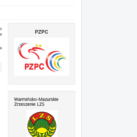
o
PZPC
a
a
Warmińsko-Mazurskie
Zrzeszenie LZS