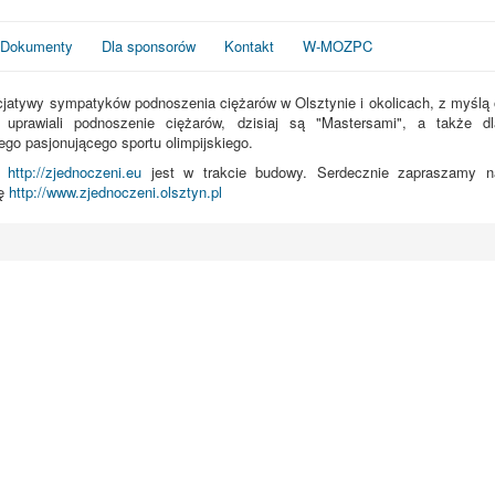
Dokumenty
Dla sponsorów
Kontakt
W-MOZPC
icjatywy sympatyków podnoszenia ciężarów w Olsztynie i okolicach, z myślą 
 uprawiali podnoszenie ciężarów, dzisiaj są "Mastersami", a także dl
ego pasjonującego sportu olimpijskiego.
na
http://zjednoczeni.eu
jest w trakcie budowy. Serdecznie zapraszamy n
nę
http://www.zjednoczeni.olsztyn.pl