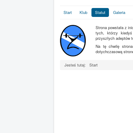
Start
Klub
Statut
Galeria
Strona powstała z in
tych, którzy kiedyś
przyszłych adeptów t
Na tę chwilę stro
dotychczasową stro
Jesteś tutaj:
Start