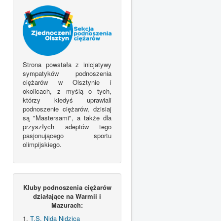
Strona powstała z inicjatywy
sympatyków podnoszenia
ciężarów w Olsztynie i
okolicach, z myślą o tych,
którzy kiedyś uprawiali
podnoszenie ciężarów, dzisiaj
są "Mastersami", a także dla
przyszłych adeptów tego
pasjonującego sportu
olimpijskiego.
Kluby podnoszenia ciężarów
działające na Warmii i
Mazurach:
1.
T.S. Nida Nidzica